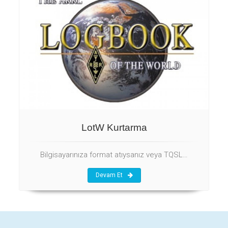
LotW Kurtarma
Bilgisayarınıza format atıysanız veya TQSL…
Devam Et