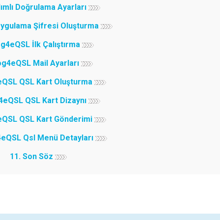
dımlı Doğrulama Ayarları
Uygulama Şifresi Oluşturma
og4eQSL İlk Çalıştırma
og4eQSL Mail Ayarları
eQSL QSL Kart Oluşturma
4eQSL QSL Kart Dizaynı
eQSL QSL Kart Gönderimi
4eQSL Qsl Menü Detayları
11. Son Söz