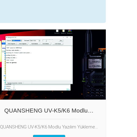
QUANSHENG UV-K5/K6 Modlu…
QUANSHENG UV-K5/K6 Modlu Yazılım Yükleme…