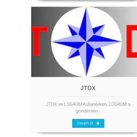
JTDX
JTDX ve LOG4OM Kullanılırken, LOG4OM a
gönderilen…
Devam Et