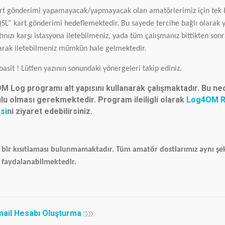
art gönderimi yapamayacak/yapmayacak olan amatörlerimiz için tek 
 QSL” kart gönderimi hedeflemektedir. Bu sayede tercihe bağlı olarak 
tınızı karşı istasyona iletebilmeniz, yada tüm çalışmanız bittikten son
larak iletebilmeniz mümkün hale gelmektedir.
asit ! Lütfen yazının sonundaki yönergeleri takip ediniz.
Log programı alt yapısını kullanarak çalışmaktadır. Bu ne
ulu olması gerekmektedir. Program ileiligli olarak
Log4OM R
si
ni ziyaret edebilirsiniz.
ir kısıtlaması bulunmamaktadır. Tüm amatör dostlarımız aynı şe
faydalanabilmektedir.
mail Hesabı Oluşturma