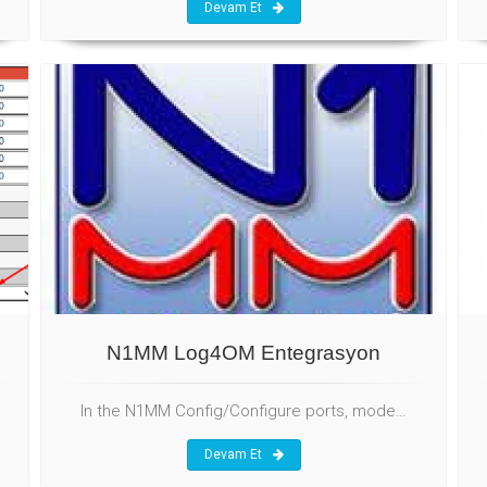
Devam Et
N1MM Log4OM Entegrasyon
In the N1MM Config/Configure ports, mode…
Devam Et