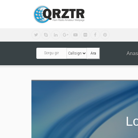
Anas
Ara
L