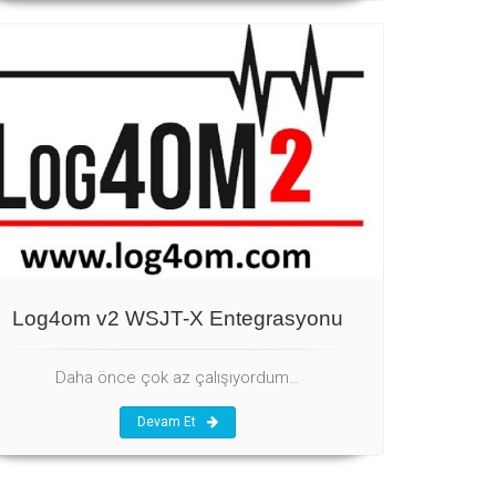
Log4om v2 WSJT-X Entegrasyonu
Daha önce çok az çalışıyordum…
Devam Et