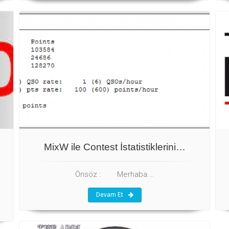
MixW ile Contest İstatistiklerini…
Önsöz : Merhaba.…
Devam Et