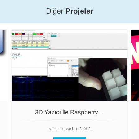
Diğer
Projeler
3D Yazıcı İle Raspberry…
<iframe width="560"…