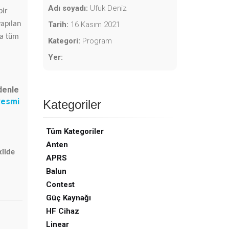
Adı soyadı:
Ufuk Deniz
bir
yapılan
Tarih:
16 Kasım 2021
ra tüm
Kategori:
Program
Yer:
denle
esmi
Kategoriler
Tüm Kategoriler
Anten
kilde
APRS
Balun
Contest
Güç Kaynağı
HF Cihaz
Linear