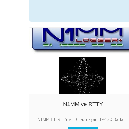
N1MM ve RTTY
N1MM İLE RTTY v1.0 Hazırlayan: TA4SO Şadan…