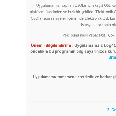
Uygulamamız, yapılan QSOlar için kağıt QSL K
platform üzerinden ve hızlı bir şekilde “Elektronik
QSOlar için saniyeler içerisinde Elektronik QSL kar
istasyonlara toplu o
Peki bunu nasıl yapacağız? Çok b
Önemli Bilgilendirme :
Uygulamamaız Log4OM 
öncelikle bu programın bilgisayarınızda kur
Site
Uygulamamız tamamen ücretsizdir ve herhangi b
2. G